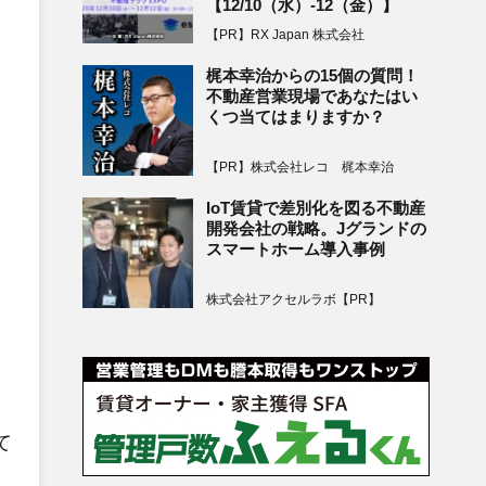
【12/10（水）-12（金）】
【PR】RX Japan 株式会社
梶本幸治からの15個の質問！
不動産営業現場であなたはい
。
くつ当てはまりますか？
【PR】株式会社レコ 梶本幸治
IoT賃貸で差別化を図る不動産
開発会社の戦略。Jグランドの
スマートホーム導入事例
株式会社アクセルラボ【PR】
て