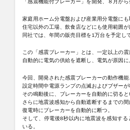
「感震機能付ブレーカー」を開発、８月から
家庭用ホーム分電盤および産業用分電盤にも
住宅以外の工場、飲食店などにも使用範囲が
同社では、年間の販売目標を1万台を予定し
この「感震ブレーカー」とは、一定以上の震
自動的に電気の供給を遮断し、電気が原因に
今回、開発された感震ブレーカーの動作機能
設定時間中電源ランプの点滅およびブザーが
その鳴動後に、ブレーカーを自動的に切ると
さらに地震波感知から自動遮断するまでの間
復電時にブレーカーを自動的に断つ。
そして、停電後8秒以内に地震波を感知する
いる。