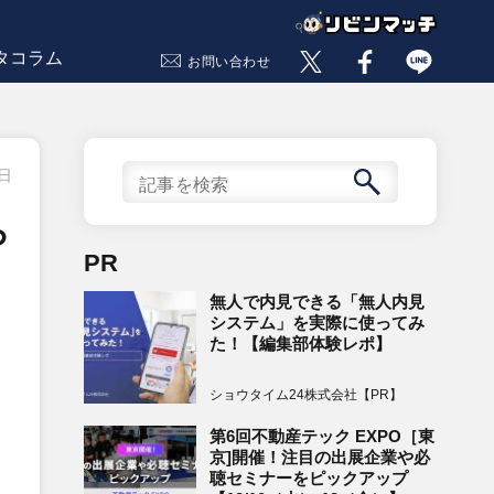
タコラム
お問い合わせ
1日
ら
PR
無人で内見できる「無人内見
システム」を実際に使ってみ
た！【編集部体験レポ】
ショウタイム24株式会社【PR】
第6回不動産テック EXPO［東
京]開催！注目の出展企業や必
聴セミナーをピックアップ