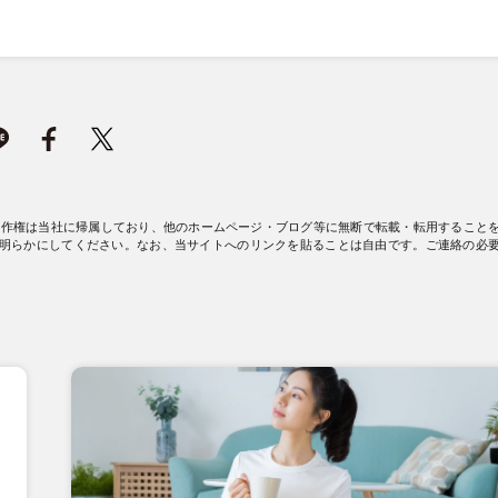
著作権は当社に帰属しており、他のホームページ・ブログ等に無断で転載・転用すること
明らかにしてください。なお、当サイトへのリンクを貼ることは自由です。ご連絡の必