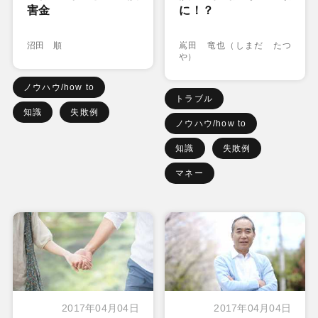
害金
に！？
沼田 順
嶌田 竜也（しまだ たつ
や）
ノウハウ/how to
トラブル
知識
失敗例
ノウハウ/how to
知識
失敗例
マネー
2017年04月04日
2017年04月04日