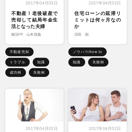
2017年04月03日
2017年04月03日
不動産！老後破産で
住宅ローンの延滞リ
売却して結局年金生
ミットは何ヶ月なの
活となった夫婦
か
婚活FP 山本昌義
沼田 順
不動産売却
ノウハウ/how to
トラブル
知識
知識
失敗例
成功例
失敗例
2017年04月02日
2017年04月02日