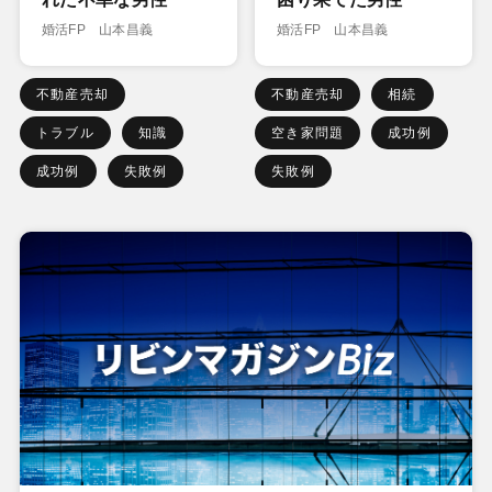
婚活FP 山本昌義
婚活FP 山本昌義
不動産売却
不動産売却
相続
トラブル
知識
空き家問題
成功例
成功例
失敗例
失敗例