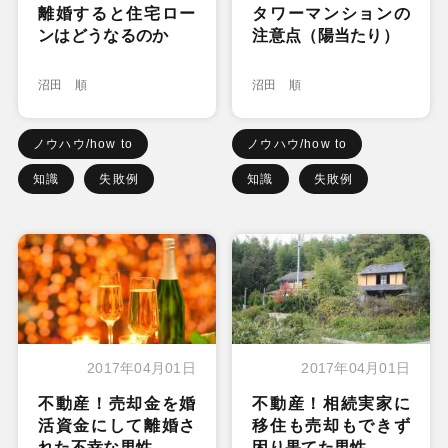
離婚すると住宅ロー
タワーマンションの
ンはどうなるのか
注意点（陽当たり）
沼田 順
沼田 順
ノウハウ/how to
ノウハウ/how to
知識
失敗例
知識
失敗例
2017年04月01日
2017年04月01日
不動産！売却金を婚
不動産！相続実家に
活資金にして離婚さ
移住も売却もできず
れた不幸な男性
困り果てた男性