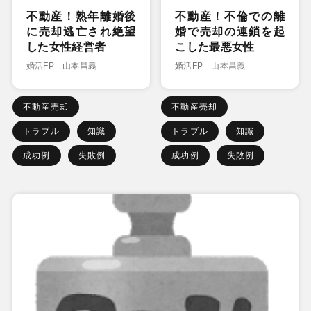
不動産！熟年離婚後
不動産！不倫での離
に売却逃亡され絶望
婚で売却の連鎖を起
した女性経営者
こした最悪女性
婚活FP 山本昌義
婚活FP 山本昌義
不動産売却
不動産売却
トラブル
知識
トラブル
知識
成功例
失敗例
成功例
失敗例