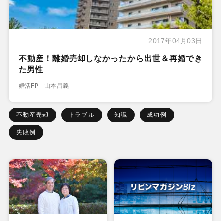
2017年04月03日
不動産！離婚売却しなかったから出世＆再婚でき
た男性
婚活FP 山本昌義
不動産売却
トラブル
知識
成功例
失敗例