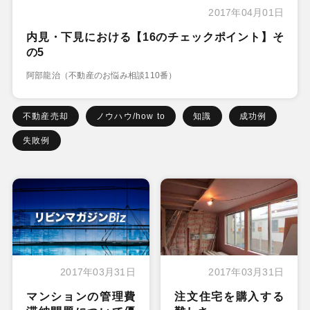
2017年04月01日
内見・下見における【16のチェックポイント】そ
の5
阿部龍治（不動産のお悩み相談110番）
不動産売却
ノウハウ/how to
知識
成功例
失敗例
2017年03月31日
2017年03月31日
マンションの管理費
注文住宅を購入する