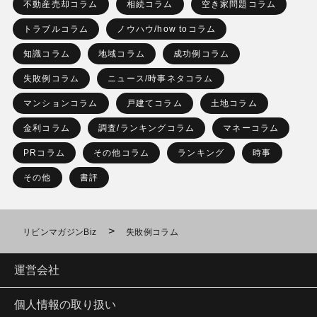
不動産売却コラム
相続コラム
空き家問題コラム
トラブルコラム
ノウハウ/how toコラム
知識コラム
地域コラム
成功例コラム
失敗例コラム
ニュース/時事ネタコラム
マンションコラム
戸建てコラム
土地コラム
金利コラム
調査/ランキングコラム
マネーコラム
PRコラム
その他コラム
ランキング
時事
その他
書評
>
リビンマガジンBiz
失敗例コラム
運営会社
個人情報の取り扱い