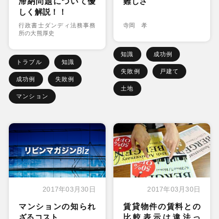
滞納問題について優
難しさ
しく解説！！
行政書士ダンディ法務事務
寺岡 孝
所の大熊厚史
知識
成功例
トラブル
知識
失敗例
戸建て
成功例
失敗例
土地
マンション
2017年03月30日
2017年03月30日
マンションの知られ
賃貸物件の賃料との
ざるコスト
比較表示は違法っ