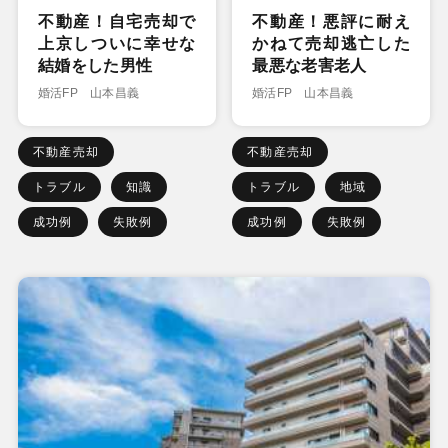
不動産！自宅売却で
不動産！悪評に耐え
上京しついに幸せな
かねて売却逃亡した
結婚をした男性
最悪な老害老人
婚活FP 山本昌義
婚活FP 山本昌義
不動産売却
不動産売却
トラブル
知識
トラブル
地域
成功例
失敗例
成功例
失敗例