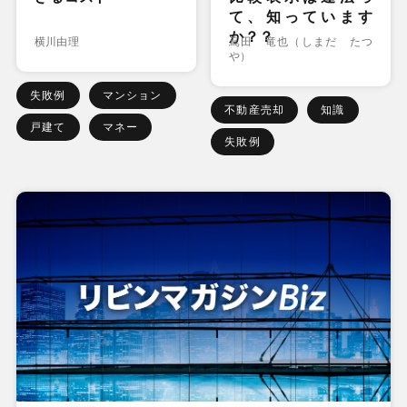
て、知っています
か？？
横川由理
嶌田 竜也（しまだ たつ
や）
失敗例
マンション
不動産売却
知識
戸建て
マネー
失敗例