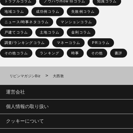
トラブルコラム
ノウハウ/how toコラム
知識コラム
地域コラム
成功例コラム
失敗例コラム
ニュース/時事ネタコラム
マンションコラム
戸建てコラム
土地コラム
金利コラム
調査/ランキングコラム
マネーコラム
PRコラム
その他コラム
ランキング
時事
その他
書評
>
リビンマガジンBiz
大西敦
運営会社
個人情報の取り扱い
クッキーについて