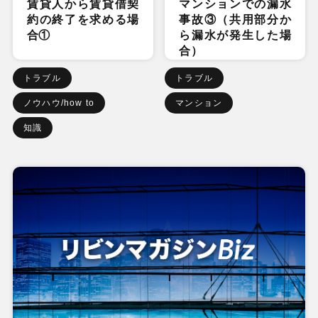
賃貸人から賃貸借契
マンションでの漏水
約の終了を求める場
事故③（共用部分か
合①
ら漏水が発生した場
合）
トラブル
トラブル
ノウハウ/how to
マンション
知識