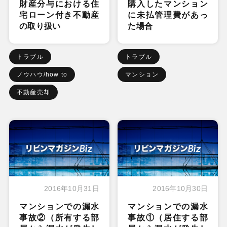
財産分与における住
購入したマンション
宅ローン付き不動産
に未払管理費があっ
の取り扱い
た場合
トラブル
トラブル
ノウハウ/how to
マンション
不動産売却
2016年10月31日
2016年10月30日
マンションでの漏水
マンションでの漏水
事故②（所有する部
事故①（居住する部