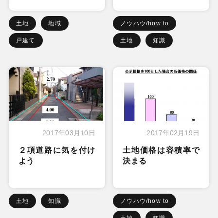
土地
地域
ノウハウ/how to
戸建て
土地
知識
2017年03月10日
2017年02月19日
２項道路に気を付け
土地価格は容積率で
よう
決まる
土地
知識
ノウハウ/how to
土地
知識