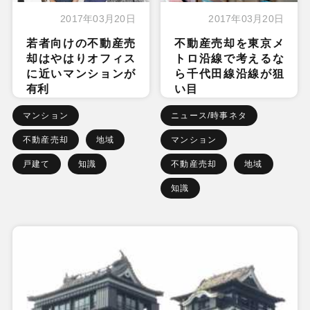
2017年03月20日
2017年03月20日
若者向けの不動産売
不動産売却を東京メ
却はやはりオフィス
トロ沿線で考えるな
に近いマンションが
ら千代田線沿線が狙
有利
い目
マンション
ニュース/時事ネタ
不動産売却
地域
マンション
戸建て
知識
不動産売却
地域
知識