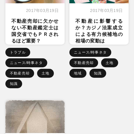
2017年03月19日
2017年03月19日
不動産売却に欠かせ
不動産に影響する
ない不動産鑑定士は
か？カジノ法案成立
国交省でもＰＲされ
による有力候補地の
るほど重要？
相場の変動は
トラブル
ニュース/時事ネタ
ニュース/時事ネタ
不動産売却
土地
不動産売却
土地
地域
知識
知識