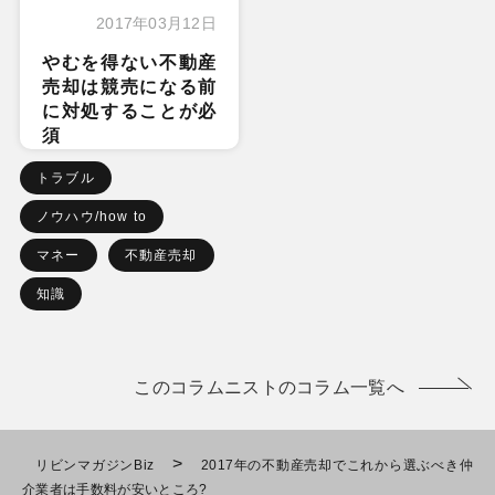
2017年03月12日
やむを得ない不動産
売却は競売になる前
に対処することが必
須
トラブル
ノウハウ/how to
マネー
不動産売却
知識
このコラムニストのコラム一覧へ
>
リビンマガジンBiz
2017年の不動産売却でこれから選ぶべき仲
介業者は手数料が安いところ?