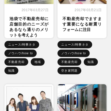
2017年03月27日
2017年03月21日
池袋で不動産売却に
不動産売却でますま
店舗目的のニーズが
す重要になる耐震リ
あるなら通りのメリ
フォームに注目
ットを考えよう
ニュース/時事ネタ
ニュース/時事ネタ
ノウハウ/how to
ノウハウ/how to
不動産売却
地域
不動産売却
知識
知識
空き家問題