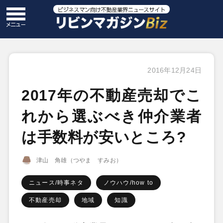
2016年12月24日
2017年の不動産売却でこ
れから選ぶべき仲介業者
は手数料が安いところ?
津山 角雄（つやま すみお）
ニュース/時事ネタ
ノウハウ/how to
不動産売却
地域
知識