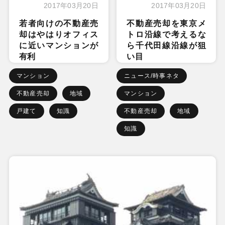
2017年03月20日
2017年03月20日
若者向けの不動産売
不動産売却を東京メ
却はやはりオフィス
トロ沿線で考えるな
に近いマンションが
ら千代田線沿線が狙
有利
い目
マンション
ニュース/時事ネタ
不動産売却
地域
マンション
戸建て
知識
不動産売却
地域
知識