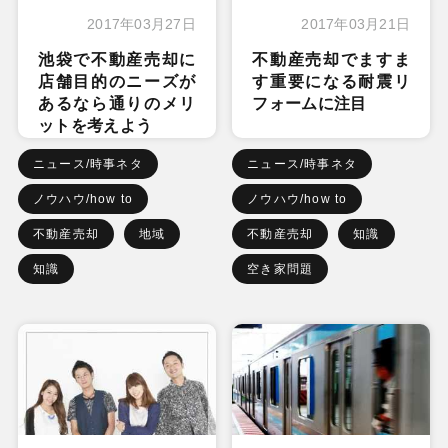
2017年03月27日
2017年03月21日
池袋で不動産売却に
不動産売却でますま
店舗目的のニーズが
す重要になる耐震リ
あるなら通りのメリ
フォームに注目
ットを考えよう
ニュース/時事ネタ
ニュース/時事ネタ
ノウハウ/how to
ノウハウ/how to
不動産売却
地域
不動産売却
知識
知識
空き家問題