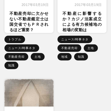
2017年03月19日
2017年03月19日
不動産売却に欠かせ
不動産に影響する
ない不動産鑑定士は
か？カジノ法案成立
国交省でもＰＲされ
による有力候補地の
るほど重要？
相場の変動は
トラブル
ニュース/時事ネタ
ニュース/時事ネタ
不動産売却
土地
不動産売却
土地
地域
知識
知識