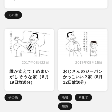
その他
2017年08月22日
2017年08月15日
誰か支えて！めまい
おじさんのジーパン
がしそうな家（8月
かっこいい？家（8月
19日放送分）
12日放送分）
その他
地域
戸建て
知識