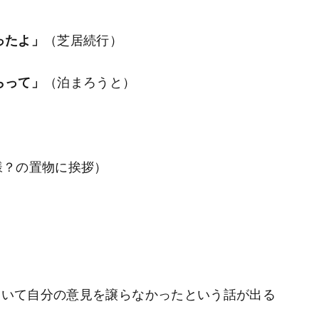
ったよ」
（芝居続行）
らって」
（泊まろうと）
様？の置物に挨拶）
自分の意見を譲らなかったという話が出る