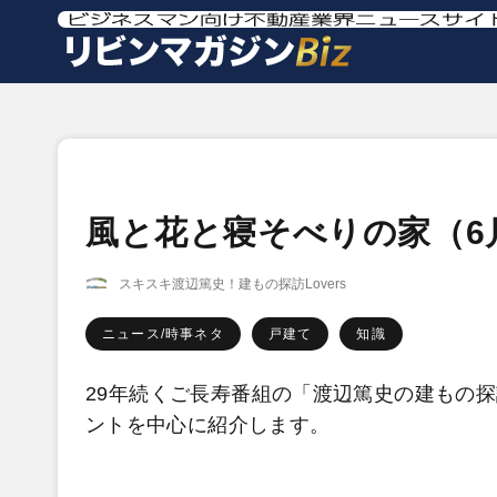
風と花と寝そべりの家（6
スキスキ渡辺篤史！建もの探訪Lovers
ニュース/時事ネタ
戸建て
知識
29年続くご長寿番組の「渡辺篤史の建もの
ントを中心に紹介します。