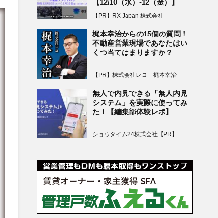
【12/10（水）-12（金）】
【PR】RX Japan 株式会社
梶本幸治からの15個の質問！
不動産営業現場であなたはい
くつ当てはまりますか？
【PR】株式会社レコ 梶本幸治
無人で内見できる「無人内見
システム」を実際に使ってみ
た！【編集部体験レポ】
ショウタイム24株式会社【PR】