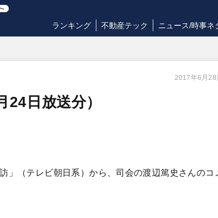
ランキング
不動産テック
ニュース/時事ネ
2017年6月2
月24日放送分）
探訪」（テレビ朝日系）から、司会の渡辺篤史さんのコ