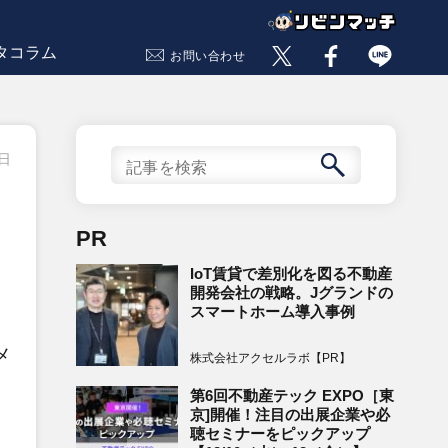
タコラム
お問い合わせ
8日
PR
IoT賃貸で差別化を図る不動産
開発会社の戦略。Jグランドの
スマートホーム導入事例
メ
株式会社アクセルラボ【PR】
第6回不動産テック EXPO［東
京]開催！注目の出展企業や必
聴セミナーをピックアップ