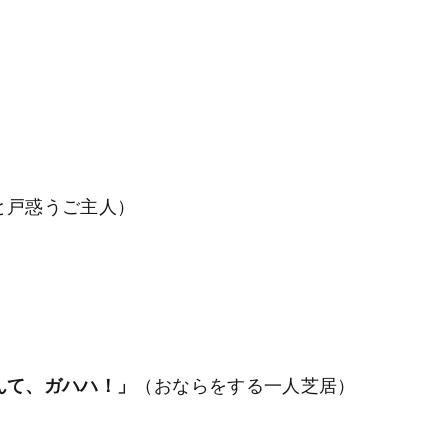
）
戸惑うご主人）
んて、ガハハ！」
（おならをする一人芝居）