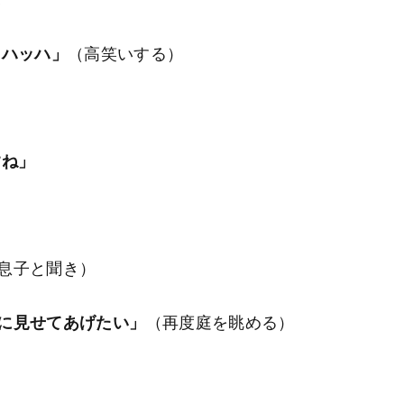
き
ッハッハ」
（高笑いする）
すね」
息子と聞き）
に見せてあげたい」
（再度庭を眺める）