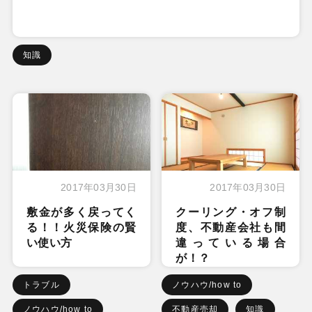
知識
2017年03月30日
2017年03月30日
敷金が多く戻ってく
クーリング・オフ制
る！！火災保険の賢
度、不動産会社も間
い使い方
違っている場合
が！？
トラブル
ノウハウ/how to
ノウハウ/how to
不動産売却
知識