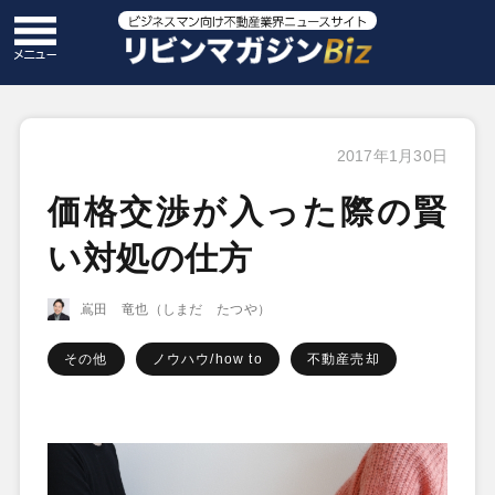
2017年1月30日
価格交渉が入った際の賢
い対処の仕方
嶌田 竜也（しまだ たつや）
その他
ノウハウ/how to
不動産売却