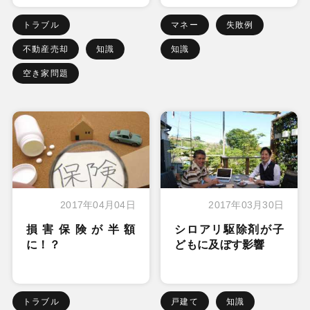
トラブル
マネー
失敗例
不動産売却
知識
知識
空き家問題
2017年04月04日
2017年03月30日
損害保険が半額
シロアリ駆除剤が子
に！？
どもに及ぼす影響
トラブル
戸建て
知識