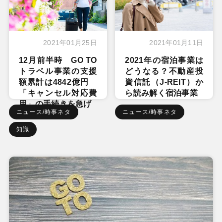
2021年01月25日
2021年01月11日
12月前半時 GO TO
2021年の宿泊事業は
トラベル事業の支援
どうなる？不動産投
額累計は4842億円
資信託（J-REIT）か
「キャンセル対応費
ら読み解く宿泊事業
用」の手続きを急げ
ニュース/時事ネタ
ニュース/時事ネタ
知識