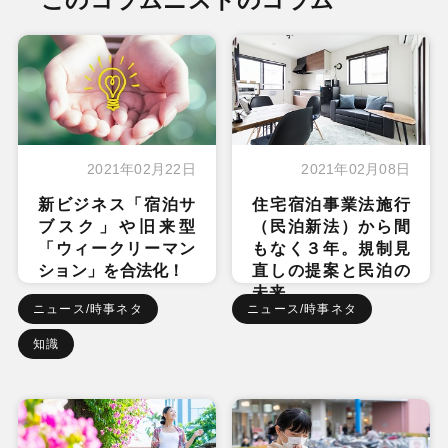
2021年02月22日
2021年02月08日
新ビジネス「宿泊サ
住宅宿泊事業法施行
ブスク」や旧来型
（民泊新法）から間
「ウィークリーマン
もなく３年。規制見
ション」を合法化！
直しの提案と民泊の
未来
ニュース/時事ネタ
ニュース/時事ネタ
知識