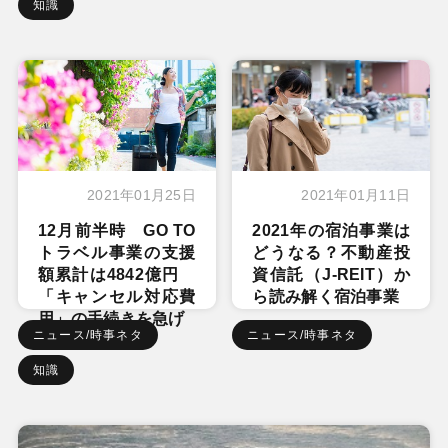
知識
2021年01月25日
2021年01月11日
12月前半時 GO TO
2021年の宿泊事業は
トラベル事業の支援
どうなる？不動産投
額累計は4842億円
資信託（J-REIT）か
「キャンセル対応費
ら読み解く宿泊事業
用」の手続きを急げ
ニュース/時事ネタ
ニュース/時事ネタ
知識