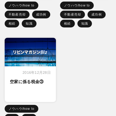
ノウハウ/how to
ノウハウ/how to
不動産売却
成功例
不動産売却
成功例
相続
知識
相続
知識
2016年12月28日
空家に係る税金③
ノウハウ/how to