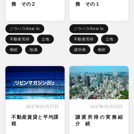
務 その２
務 その１
ノウハウ/how to
ノウハウ/how to
不動産売却
土地
不動産売却
土地
相続
知識
成功例
相続
2017年02月27日
2017年02月20日
不動産賃貸と平均課
譲渡所得の実務紹
税
介 続