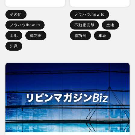
その他
ノウハウ/how to
ノウハウ/how to
不動産売却
土地
土地
成功例
成功例
相続
知識