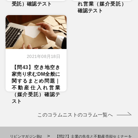
受託）確認テスト
れ営業（媒介受託）
確認テスト
2021年08月18日
【問43】空き地空き
家売り求むDM全般に
関するまとめ問題｜
不動産仕入れ営業
（媒介受託）確認テ
スト
このコラムニストのコラム一覧へ
>
リビンマガジンBiz
【問27】士業の先生と不動産売却セミナーを