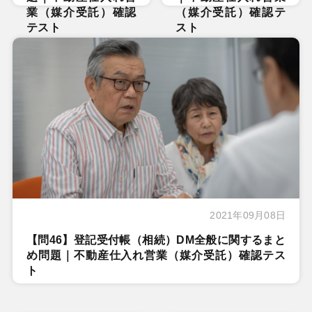
業（媒介受託）確認
（媒介受託）確認テ
テスト
スト
2021年09月08日
【問46】登記受付帳（相続）DM全般に関するまと
め問題｜不動産仕入れ営業（媒介受託）確認テス
ト