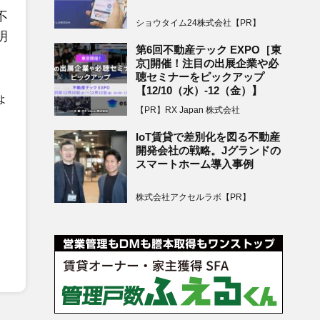
不
ショウタイム24株式会社【PR】
明
第6回不動産テック EXPO［東
京]開催！注目の出展企業や必
聴セミナーをピックアップ
【12/10（水）-12（金）】
ょ
【PR】RX Japan 株式会社
IoT賃貸で差別化を図る不動産
開発会社の戦略。Jグランドの
スマートホーム導入事例
株式会社アクセルラボ【PR】