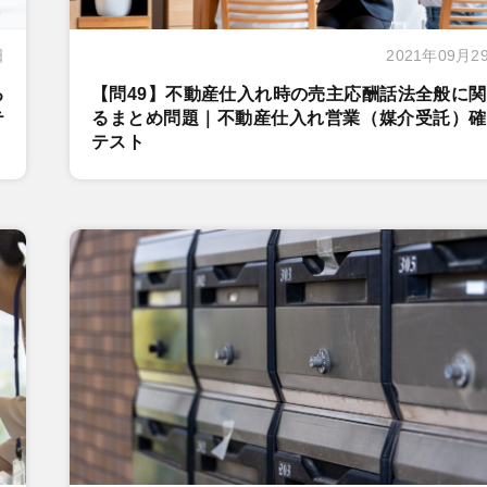
日
2021年09月2
る
【問49】不動産仕入れ時の売主応酬話法全般に
テ
るまとめ問題｜不動産仕入れ営業（媒介受託）確
テスト