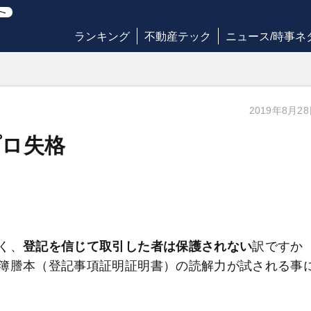
ランキング
不動産テック
ニュース/時事ネ
2019年8月2
プロ失格
く、
登記を信じて取引した者は保護されない
訳ですか
簿謄本（登記事項証明証明書）の読解力が試される事