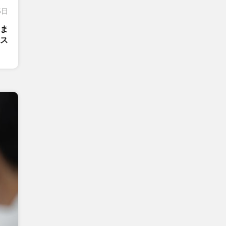
5日
るま
ス