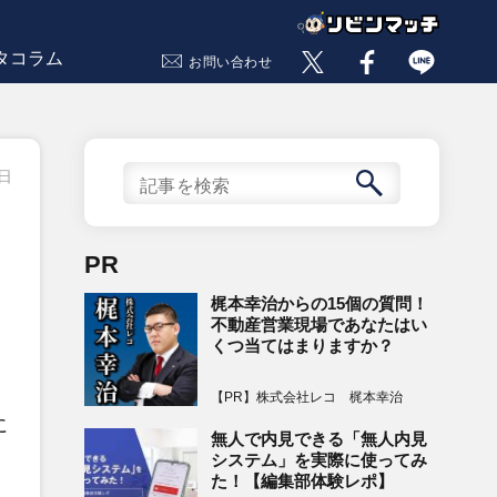
タコラム
お問い合わせ
8日
PR
梶本幸治からの15個の質問！
不動産営業現場であなたはい
くつ当てはまりますか？
【PR】株式会社レコ 梶本幸治
に
無人で内見できる「無人内見
システム」を実際に使ってみ
た！【編集部体験レポ】