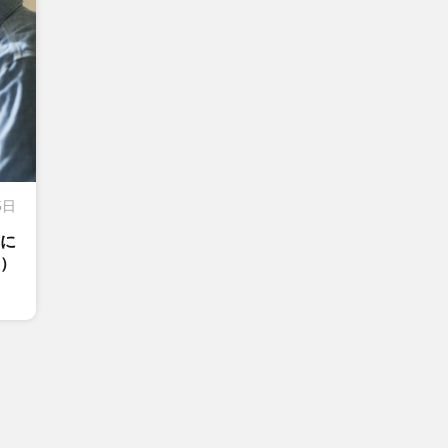
5日
般に
）