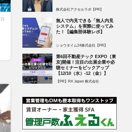
株式会社アクセルラボ【PR】
1日
無人で内見できる「無人内見
システム」を実際に使ってみ
た！【編集部体験レポ】
ショウタイム24株式会社【PR】
第6回不動産テック EXPO［東
京]開催！注目の出展企業や必
聴セミナーをピックアップ
【12/10（水）-12（金）】
【PR】RX Japan 株式会社