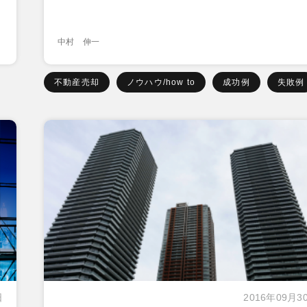
中村 伸一
不動産売却
ノウハウ/how to
成功例
失敗例
日
2016年09月3