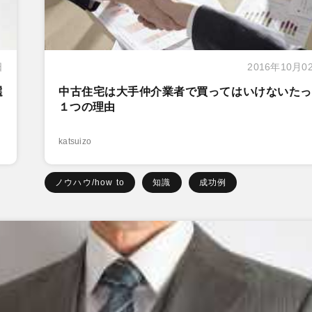
日
2016年10月0
選
中古住宅は大手仲介業者で買ってはいけないたっ
１つの理由
katsuizo
ノウハウ/how to
知識
成功例