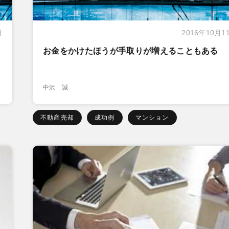
日
2016年10月1
お金をかけたほうが手取りが増えることもある
中沢 誠
不動産売却
成功例
マンション