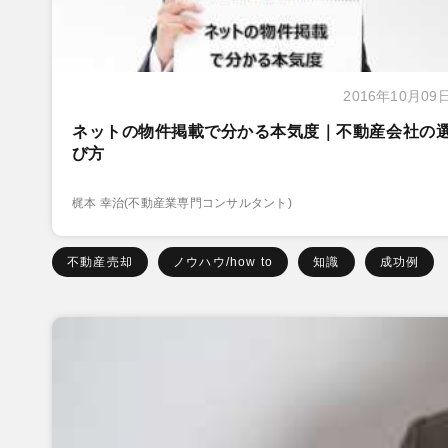
2016年10月09
ネットの物件掲載で分かる本気度｜不動産会社の
び方
梶本 幸治(不動産業専門コンサルタント)
不動産売却
ノウハウ/how to
知識
成功例