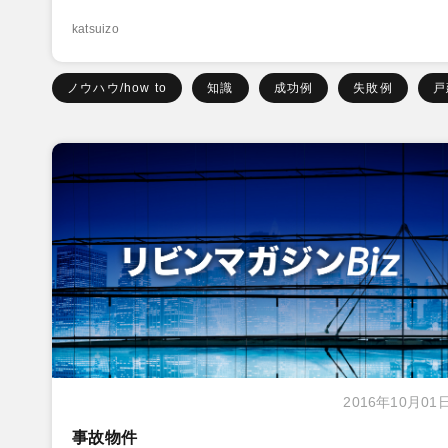
katsuizo
ノウハウ/how to
知識
成功例
失敗例
戸
2016年10月01
事故物件