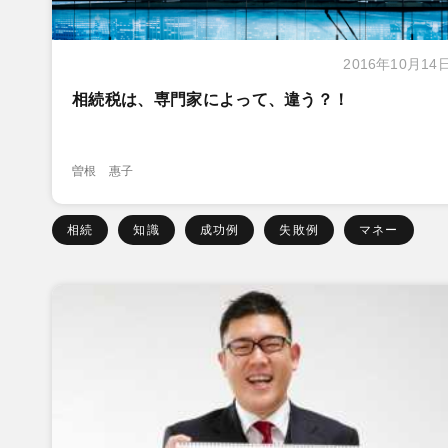
2016年10月14
相続税は、専門家によって、違う？！
曽根 惠子
相続
知識
成功例
失敗例
マネー