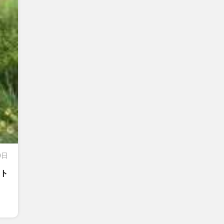
0日
ート