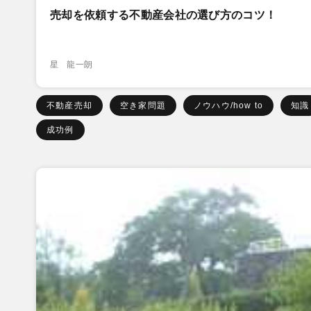
売却を依頼する不動産会社の選び方のコツ！
星 龍一朗
不動産売却
空き家問題
ノウハウ/how to
知識
成功例