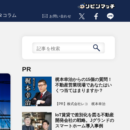
タコラム
お問い合わせ
PR
梶本幸治からの15個の質問！
不動産営業現場であなたはい
くつ当てはまりますか？
【PR】株式会社レコ 梶本幸治
IoT賃貸で差別化を図る不動産
開発会社の戦略。Jグランドの
スマートホーム導入事例