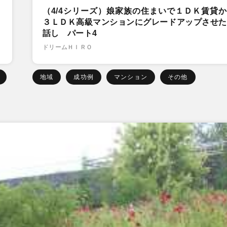
（4/4シリーズ）娘家族の住まいで１ＤＫ賃貸
３ＬＤＫ高級マンションにグレードアップさせた
話し パート4
ドリームＨＩＲＯ
地域
成功例
マンション
その他