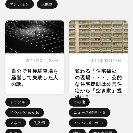
マンション
失敗例
2017年02月28日
2017年02月27日
自分で月極駐車場を
変わる「住宅福祉」
経営して失敗した人
の現場・・・。公的
の話。
な住宅援助は公営住
宅から「空き家」提
供に？
トラブル
その他
ノウハウ/how to
ニュース/時事ネタ
マネー
失敗例
ノウハウ/how to