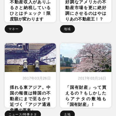
不動産収入がありふ
好調なアメリカの不
るさと納税している
動産市場を更に絶好
ひとはチェック！限
調にさせるのはやは
度額が変わります
りあの不動産王！？
マネー
地域
2017年03月26日
2017年03月16日
揺れる東アジア。中
「国有財産」って買
国の報復は韓国の不
えるの？もしかした
動産にまで至るか？
らアナタの敷地も
近づく「アジア通過
「国有財産」！
危機の再来」
ニュース/時事ネタ
土地