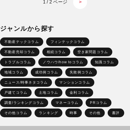
1 / 2 ページ
>
ジャンルから探す
不動産テックコラム
フィンテックコラム
不動産売却コラム
相続コラム
空き家問題コラム
トラブルコラム
ノウハウ/how toコラム
知識コラム
地域コラム
成功例コラム
失敗例コラム
ニュース/時事ネタコラム
マンションコラム
戸建てコラム
土地コラム
金利コラム
調査/ランキングコラム
マネーコラム
PRコラム
その他コラム
ランキング
時事
その他
書評