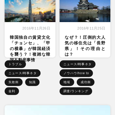
2016年11月26日
2016年11月25日
韓国独自の賃貸文化
なぜ？！圧倒的大人
「チョンセ」、「甲
気の移住先は「長野
の横暴」が韓国経済
県」！その理由と
を襲う？！複雑な韓
は？
国不動産事情
トラブル
ニュース/時事ネタ
ニュース/時事ネタ
ノウハウ/how to
失敗例
知識
地域
成功例
金利
調査/ランキング