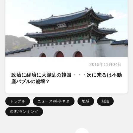
2016年11月04日
政治に経済に大混乱の韓国・・・次に来るは不動
産バブルの崩壊？
トラブル
ニュース/時事ネタ
地域
知識
調査/ランキング