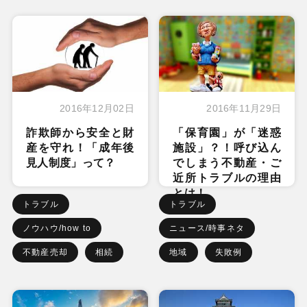
2016年12月02日
2016年11月29日
詐欺師から安全と財
「保育園」が「迷惑
産を守れ！「成年後
施設」？！呼び込ん
見人制度」って？
でしまう不動産・ご
近所トラブルの理由
とは！
トラブル
トラブル
ノウハウ/how to
ニュース/時事ネタ
不動産売却
相続
地域
失敗例