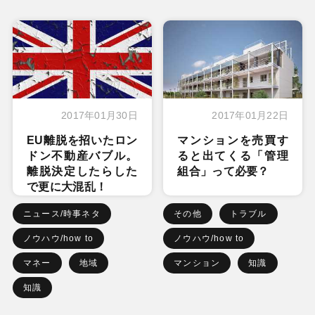
2017年01月30日
2017年01月22日
EU離脱を招いたロン
マンションを売買す
ドン不動産バブル。
ると出てくる「管理
離脱決定したらした
組合」って必要？
で更に大混乱！
ニュース/時事ネタ
その他
トラブル
ノウハウ/how to
ノウハウ/how to
マネー
地域
マンション
知識
知識