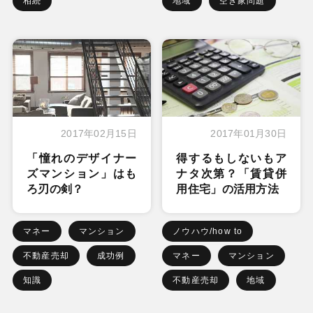
相続
地域
空き家問題
2017年02月15日
2017年01月30日
「憧れのデザイナー
得するもしないもア
ズマンション」はも
ナタ次第？「賃貸併
ろ刃の剣？
用住宅」の活用方法
マネー
マンション
ノウハウ/how to
不動産売却
成功例
マネー
マンション
知識
不動産売却
地域