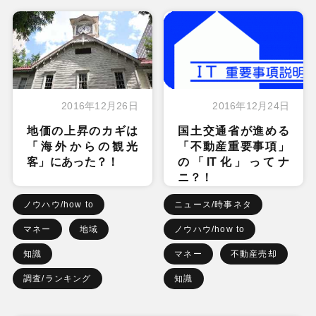
2016年12月26日
2016年12月24日
地価の上昇のカギは
国土交通省が進める
「海外からの観光
「不動産重要事項」
客」にあった？！
の「IT化」ってナ
ニ？！
ノウハウ/how to
ニュース/時事ネタ
マネー
地域
ノウハウ/how to
知識
マネー
不動産売却
調査/ランキング
知識