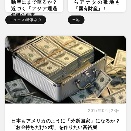
動産にまで至るか？
らアナタの敷地も
近づく「アジア通過
「国有財産」！
危機の再来」
ニュース/時事ネタ
土地
2017年02月28日
日本もアメリカのように「分断国家」になるか？
「お金持ちだけの街」を作りたい富裕層