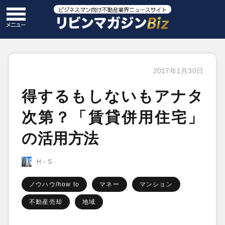
2017年1月30日
得するもしないもアナタ
次第？「賃貸併用住宅」
の活用方法
H－S
ノウハウ/how to
マネー
マンション
不動産売却
地域