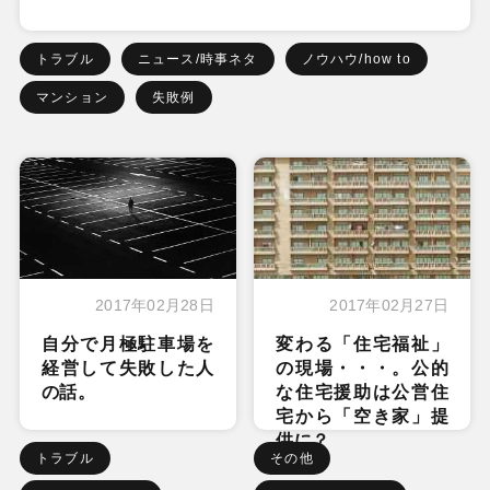
トラブル
ニュース/時事ネタ
ノウハウ/how to
マンション
失敗例
2017年02月28日
2017年02月27日
自分で月極駐車場を
変わる「住宅福祉」
経営して失敗した人
の現場・・・。公的
の話。
な住宅援助は公営住
宅から「空き家」提
供に？
トラブル
その他