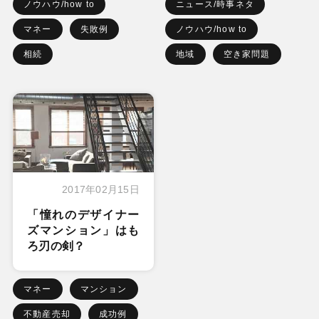
ノウハウ/how to
ニュース/時事ネタ
マネー
失敗例
ノウハウ/how to
相続
地域
空き家問題
2017年02月15日
「憧れのデザイナー
ズマンション」はも
ろ刃の剣？
マネー
マンション
不動産売却
成功例