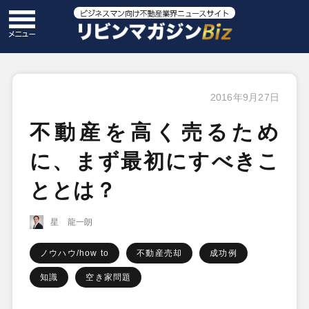
2016年9月27日
不動産を高く売るため
に、まず最初にすべきこ
ととは？
星 龍一朗
ノウハウ/how to
不動産売却
成功例
知識
空き家問題