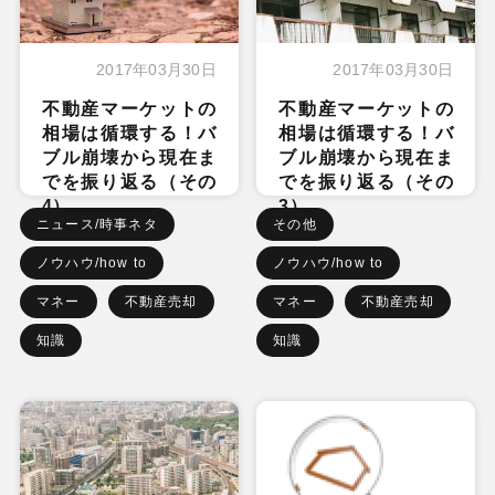
2017年03月30日
2017年03月30日
不動産マーケットの
不動産マーケットの
相場は循環する！バ
相場は循環する！バ
ブル崩壊から現在ま
ブル崩壊から現在ま
でを振り返る（その
でを振り返る（その
4）
3）
ニュース/時事ネタ
その他
ノウハウ/how to
ノウハウ/how to
マネー
不動産売却
マネー
不動産売却
知識
知識