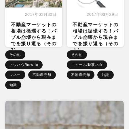
2017年03月30日
2017年03月29日
不動産マーケットの
不動産マーケットの
相場は循環する！バ
相場は循環する！バ
ブル崩壊から現在ま
ブル崩壊から現在ま
でを振り返る（その
でを振り返る（その
2）
１）
その他
その他
ノウハウ/how to
ニュース/時事ネタ
マネー
不動産売却
不動産売却
知識
知識