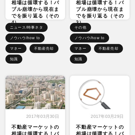
相場は循環する！バ
相場は循環する！バ
ブル崩壊から現在ま
ブル崩壊から現在ま
でを振り返る（その
でを振り返る（その
4）
3）
ニュース/時事ネタ
その他
ノウハウ/how to
ノウハウ/how to
マネー
不動産売却
マネー
不動産売却
知識
知識
2017年03月30日
2017年03月29日
不動産マーケットの
不動産マーケットの
相場は循環する！バ
相場は循環する！バ