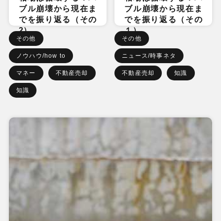
ブル崩壊から現在ま
ブル崩壊から現在ま
でを振り返る（その
でを振り返る（その
2）
１）
その他
その他
ノウハウ/how to
ニュース/時事ネタ
マネー
不動産売却
不動産売却
知識
知識