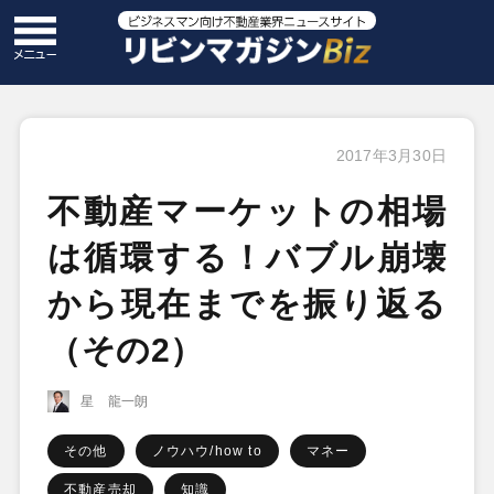
2017年3月30日
不動産マーケットの相場
は循環する！バブル崩壊
から現在までを振り返る
（その2）
星 龍一朗
その他
ノウハウ/how to
マネー
不動産売却
知識