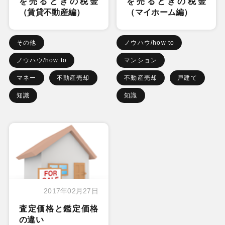
を売るときの税金
を売るときの税金
（賃貸不動産編）
（マイホーム編）
その他
ノウハウ/how to
ノウハウ/how to
マンション
マネー
不動産売却
不動産売却
戸建て
知識
知識
2017年02月27日
査定価格と鑑定価格
の違い