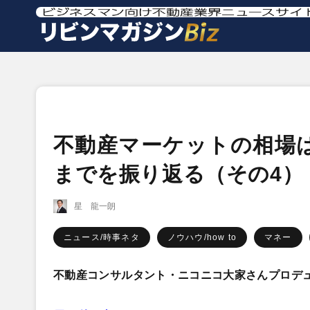
不動産マーケットの相場
までを振り返る（その4）
星 龍一朗
ニュース/時事ネタ
ノウハウ/how to
マネー
不動産コンサルタント・ニコニコ大家さんプロデ