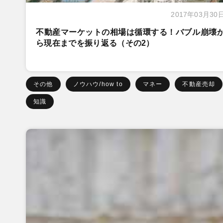
2017年03月30
不動産マーケットの相場は循環する！バブル崩壊
ら現在までを振り返る（その2）
その他
ノウハウ/how to
マネー
不動産売却
知識