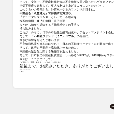
そして、安値で、不動産担保付きの不良債権を買い取ったハゲタカファン
担保不動産を売却して、莫大な利益を上げるようになったのです。
このぐらいの時期から、外資系ハゲタカファンドが日本に、
不動産を「収益還元」で評価する方法
や、
「デューデリジェンス」
といって、不動産を
物理的側面・経済的側面・法的側面
などから細かく調査する「物件精査」の手法を
持ち込みました。
これが、のちに、日本の不動産金融商品化や、アセットマメジメント会社
そして、
「不動産ファンド（ミニ）バブル」
の発生に、
大きな影響を与えたと思います。
不良債権処理が進むのにつれて、日本の不動産マーケットにも動きが出て
そして、政府も不動産を流動化させるために、
不動産の証券化に関する法整備を進めました。
そして、日本版の不動産投資信託 いわゆる
J-REIT
が、
2001年
からスタ
今回は、ここまでにして、
この続きは、次回、お伝えしますので、お楽しみに！
最後まで、お読みいただき、ありがとうございまし
次回も、よろしくお願いします。
星 龍一朗