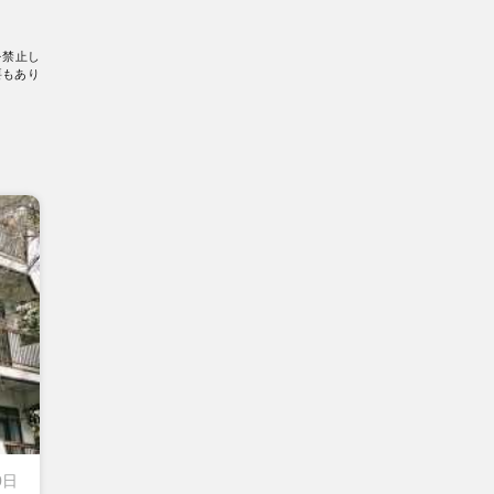
を禁止し
要もあり
0日