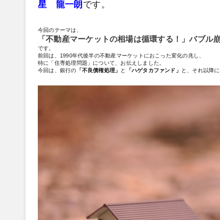
星 龍一朗
です。
今回のテーマは、
「
不動産マーケットの相場は循環する！
」
バブル
です。
前回は、1990年代後半の不動産マーケットにおこった変化の兆し、
特に「住専処理問題」について、お伝えしました。
今回は、銀行の
「不良債権処理」
と
「ハゲタカファンド」
と、それ以降に