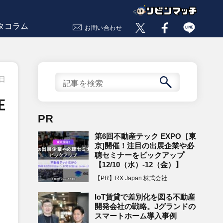
タコラム
お問い合わせ
0日
在
PR
第6回不動産テック EXPO［東
京]開催！注目の出展企業や必
聴セミナーをピックアップ
【12/10（水）-12（金）】
【PR】RX Japan 株式会社
IoT賃貸で差別化を図る不動産
開発会社の戦略。Jグランドの
スマートホーム導入事例