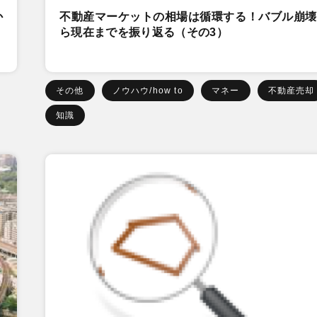
か
不動産マーケットの相場は循環する！バブル崩壊
ら現在までを振り返る（その3）
その他
ノウハウ/how to
マネー
不動産売却
知識