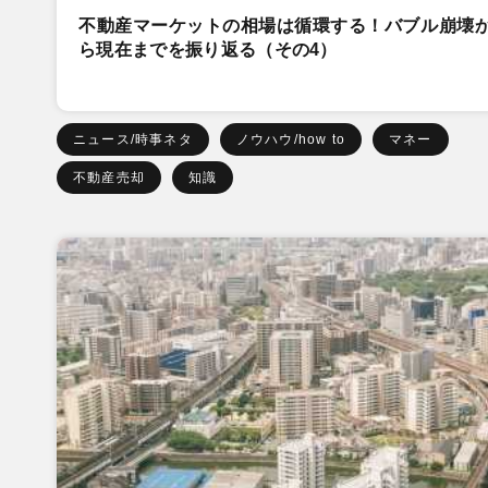
不動産マーケットの相場は循環する！バブル崩壊
ら現在までを振り返る（その4）
ニュース/時事ネタ
ノウハウ/how to
マネー
不動産売却
知識