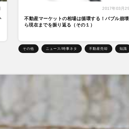
日
2017年03月2
か
不動産マーケットの相場は循環する！バブル崩壊
ら現在までを振り返る（その１）
その他
ニュース/時事ネタ
不動産売却
知識