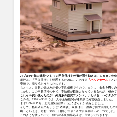
バブルの”負の遺産”としての不良債権を外資が買う動きは、１９９７年
銀行は、「不良債権」を処理するために、いわゆる
「バルクセール」
とい
安値で、売り払おうとしたのです。
もともと、回収の見込みが低い不良債権ですので、まさに、
タタキ売りの
しかし、この不良債権の中で、不動産が担保となっているものが、極めて
これらを
買い漁ったのが、外資系の投資ファンド、いわゆる「ハゲタカフ
この頃、1997～98年には、大手金融機関が連鎖的に経営破綻しました。
まず1997年11月、北海道拓殖銀行（たくぎん）が破綻しました。
そして、拓銀破綻のちょうど1週間後、今度は山一證券が自主廃業したの
山一といえば、野村・大和・日興と並ぶ「四大証券会社」の一つでした。
このような状況の中で、銀行の不良債権処理は、加速して行きます。