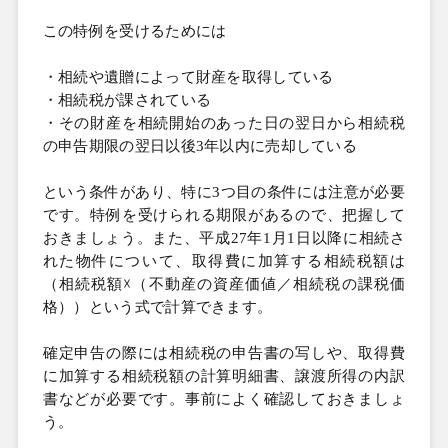
この特例を受けるためには
・相続や遺贈によって財産を取得している
・相続税が課されている
・その財産を相続開始のあった日の翌日から相続税
の申告期限の翌日以後
3年以内に売却している
という条件があり、特に
3つ目の条件には注意が必要
です。特例を受けられる期限があるので、把握して
おきましょう。また、平成
27年
1月
1日以降に相続さ
れた物件について、取得費に加算する相続税額は
（相続税額☓（不動産の資産価値／相続税の課税価
格））という式で計算できます。
確定申告の際には相続税の申告書の写しや、取得費
に加算する相続税額の計算明細書、譲渡所得の内訳
書などが必要です。事前によく確認しておきましょ
う。