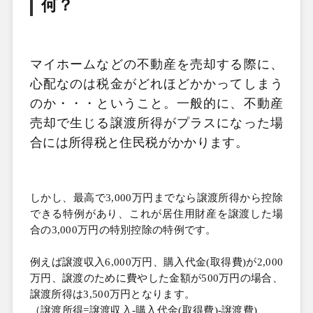
何？
マイホームなどの不動産を売却する際に、
心配なのは税金がどれほどかかってしまう
のか・・・ということ。一般的に、不動産
売却で生じる譲渡所得がプラスになった場
合には所得税と住民税がかかります。
しかし、最高で
3,000万円までなら譲渡所得から控除
できる特例があり、これが居住用財産を譲渡した場
合の
3,000万円の特別控除の特例です。
例えば譲渡収入
6,000万円、購入代金
(取得費
)が
2,000
万円、譲渡のために費やした金額が
500万円の場合、
譲渡所得は
3,500万円となります。
（譲渡所得
=譲渡収入
-購入代金
(取得費
)-譲渡費
)