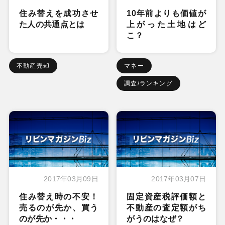
住み替えを成功させ
10年前よりも価値が
た人の共通点とは
上がった土地はど
こ？
不動産売却
マネー
調査/ランキング
2017年03月09日
2017年03月07日
住み替え時の不安！
固定資産税評価額と
売るのが先か、買う
不動産の査定額がち
のが先か・・・
がうのはなぜ？