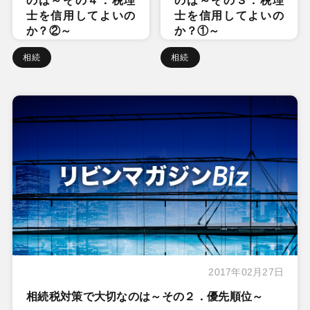
のは～その４．税理
のは～その３．税理
士を信用してよいの
士を信用してよいの
か？②～
か？①～
相続
相続
2017年02月27日
相続税対策で大切なのは～その２．優先順位～