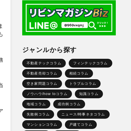
ま
も
ジャンルから探す
務
不動産テックコラム
フィンテックコラム
不動産売却コラム
相続コラム
空き家問題コラム
トラブルコラム
当
ノウハウ/how toコラム
知識コラム
地域コラム
成功例コラム
ア
失敗例コラム
ニュース/時事ネタコラム
マンションコラム
戸建てコラム