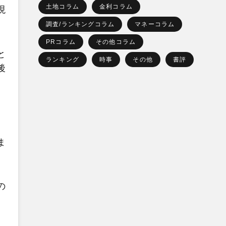
土地コラム
金利コラム
現
調査/ランキングコラム
マネーコラム
PRコラム
その他コラム
と
ランキング
時事
その他
書評
後
ま
の