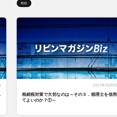
相続
日
2017年03月3
し
相続税対策で大切なのは～その３．税理士を信用
てよいのか？①～