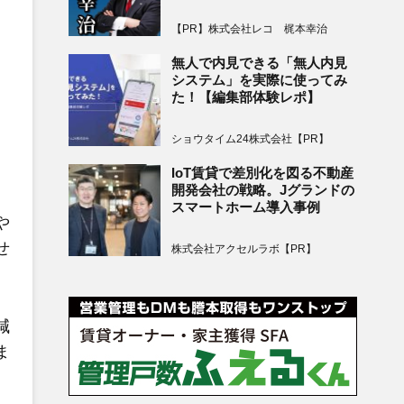
【PR】株式会社レコ 梶本幸治
無人で内見できる「無人内見
システム」を実際に使ってみ
た！【編集部体験レポ】
ショウタイム24株式会社【PR】
IoT賃貸で差別化を図る不動産
開発会社の戦略。Jグランドの
スマートホーム導入事例
や
せ
株式会社アクセルラボ【PR】
減
ま