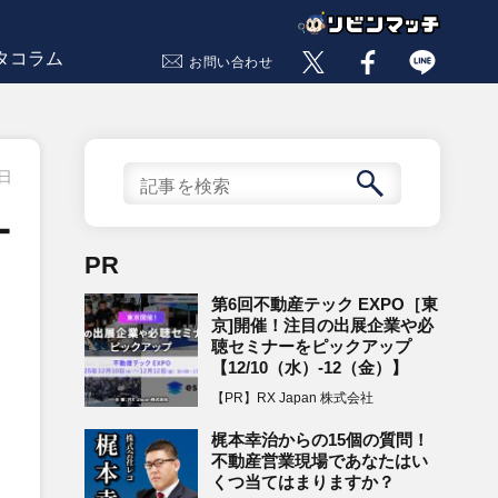
タコラム
お問い合わせ
7日
ー
PR
第6回不動産テック EXPO［東
京]開催！注目の出展企業や必
聴セミナーをピックアップ
【12/10（水）-12（金）】
【PR】RX Japan 株式会社
梶本幸治からの15個の質問！
不動産営業現場であなたはい
くつ当てはまりますか？