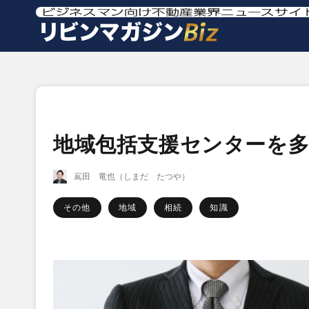
地域包括支援センターを
嶌田 竜也（しまだ たつや）
その他
地域
相続
知識