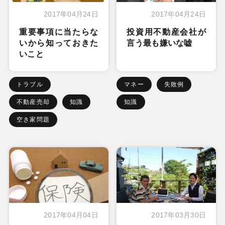
2017年04月24日
2017年04月24日
重要事項に当たらな
投資用不動産会社が
いから知っておきた
言う最も嫌いな嘘
いこと
トラブル
マネー
失敗例
不動産売却
知識
知識
空き家問題
2017年04月04日
2017年03月30日