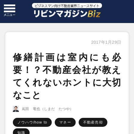
2017年1月29日
修繕計画は室内にも必
要！？不動産会社が教え
てくれないホントに大切
なこと
嶌田 竜也（しまだ たつや）
ノウハウ/how to
マネー
不動産売却
知識