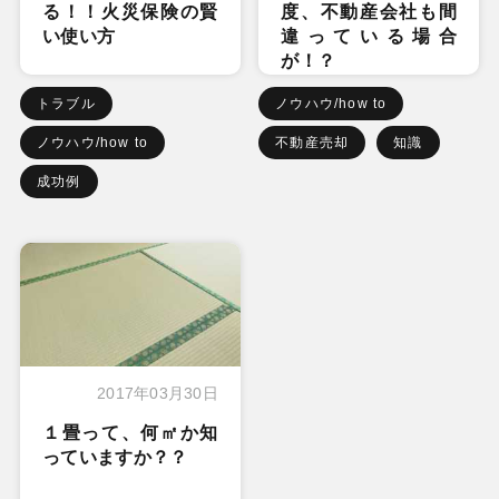
る！！火災保険の賢
度、不動産会社も間
い使い方
違っている場合
が！？
トラブル
ノウハウ/how to
ノウハウ/how to
不動産売却
知識
成功例
2017年03月30日
１畳って、何㎡か知
っていますか？？