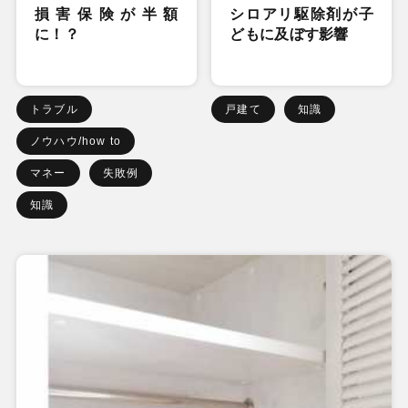
損害保険が半額
シロアリ駆除剤が子
に！？
どもに及ぼす影響
トラブル
戸建て
知識
ノウハウ/how to
マネー
失敗例
知識