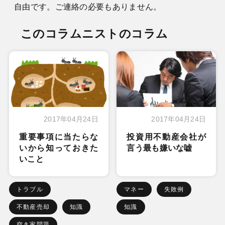
自由です。ご連絡の必要もありません。
このコラムニストのコラム
2017年04月24日
2017年04月24日
重要事項に当たらな
投資用不動産会社が
いから知っておきた
言う最も嫌いな嘘
いこと
トラブル
マネー
失敗例
不動産売却
知識
知識
空き家問題