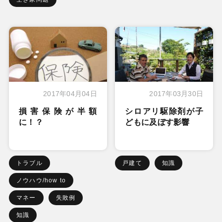
2017年04月04日
2017年03月30日
損害保険が半額
シロアリ駆除剤が子
に！？
どもに及ぼす影響
トラブル
戸建て
知識
ノウハウ/how to
マネー
失敗例
知識