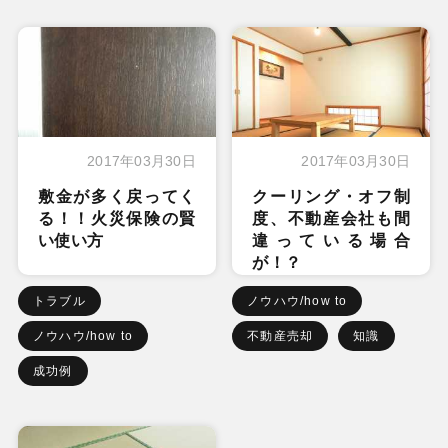
2017年03月30日
2017年03月30日
敷金が多く戻ってく
クーリング・オフ制
る！！火災保険の賢
度、不動産会社も間
い使い方
違っている場合
が！？
トラブル
ノウハウ/how to
ノウハウ/how to
不動産売却
知識
成功例