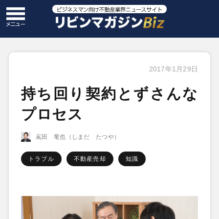
2017年1月29日
持ち回り契約とずさんな
プロセス
嶌田 竜也（しまだ たつや）
トラブル
不動産売却
知識