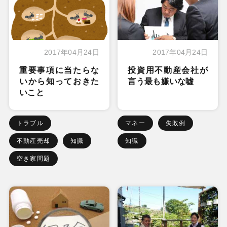
2017年04月24日
2017年04月24日
重要事項に当たらな
投資用不動産会社が
いから知っておきた
言う最も嫌いな嘘
いこと
トラブル
マネー
失敗例
不動産売却
知識
知識
空き家問題