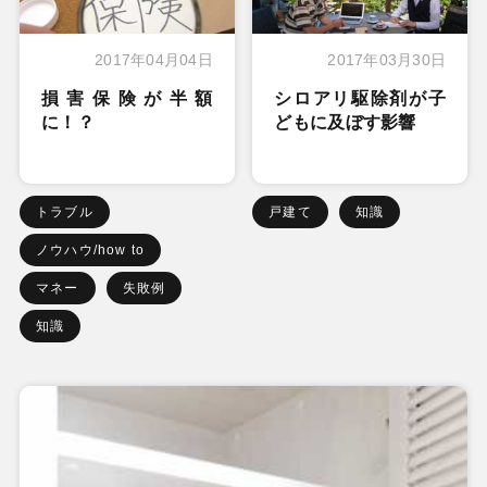
2017年04月04日
2017年03月30日
損害保険が半額
シロアリ駆除剤が子
に！？
どもに及ぼす影響
トラブル
戸建て
知識
ノウハウ/how to
マネー
失敗例
知識