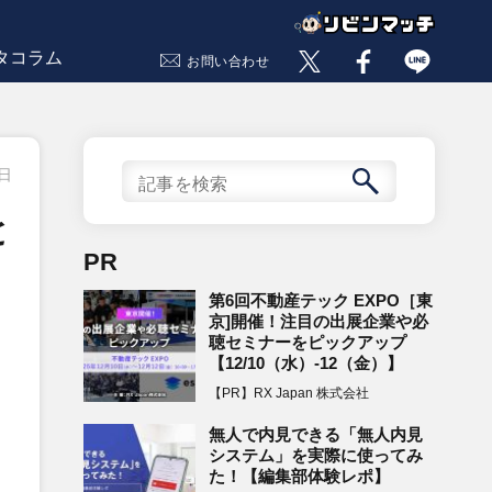
タコラム
お問い合わせ
4日
と
PR
第6回不動産テック EXPO［東
京]開催！注目の出展企業や必
聴セミナーをピックアップ
【12/10（水）-12（金）】
【PR】RX Japan 株式会社
無人で内見できる「無人内見
システム」を実際に使ってみ
た！【編集部体験レポ】