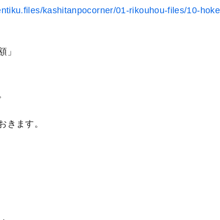
entiku.files/kashitanpocorner/01-rikouhou-files/10-hok
額」
。
おきます。