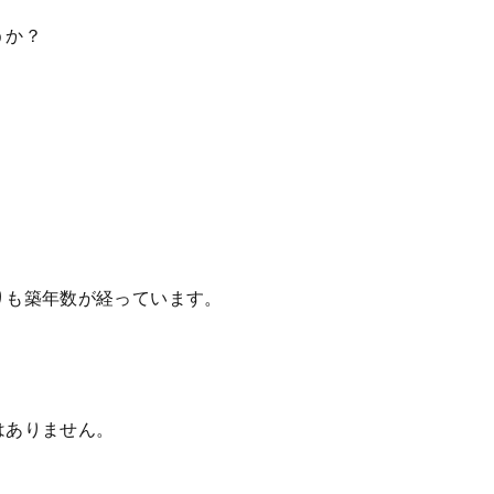
うか？
。
りも築年数が経っています。
はありません。