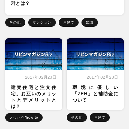
群とは？
その他
マンション
戸建て
知識
2017年02月23日
2017年02月23日
建売住宅と注文住
環境に優しい
宅。お互いのメリッ
「ZEH」と補助金に
トとデメリットと
ついて
は？
ノウハウ/how to
その他
戸建て