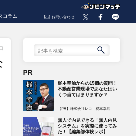
タコラム
お問い合わせ
7日
な
PR
梶本幸治からの15個の質問！
不動産営業現場であなたはい
くつ当てはまりますか？
【PR】株式会社レコ 梶本幸治
無人で内見できる「無人内見
システム」を実際に使ってみ
た！【編集部体験レポ】