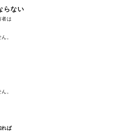
ならない
有者は
せん。
、
せん。
知れば