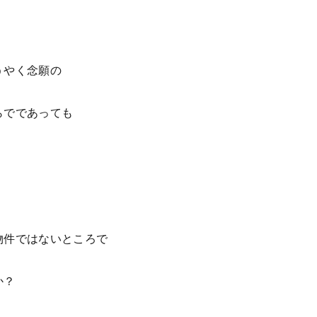
うやく念願の
らでであっても
物件ではないところで
か？