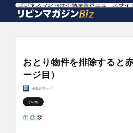
おとり物件を排除すると赤
ージ目）
不動産テック
その他
①
②
③