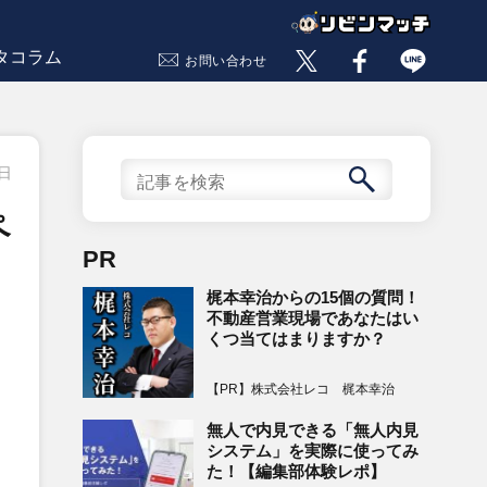
タコラム
お問い合わせ
1日
ペ
PR
梶本幸治からの15個の質問！
不動産営業現場であなたはい
くつ当てはまりますか？
【PR】株式会社レコ 梶本幸治
無人で内見できる「無人内見
システム」を実際に使ってみ
た！【編集部体験レポ】