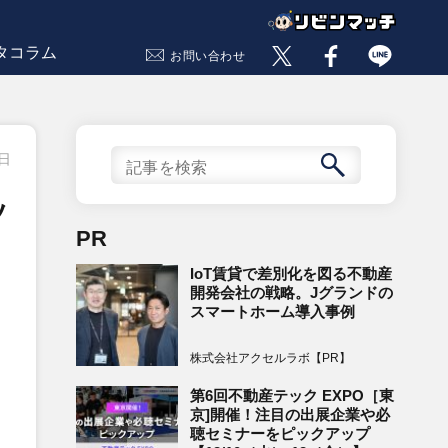
タコラム
お問い合わせ
1日
ッ
PR
IoT賃貸で差別化を図る不動産
開発会社の戦略。Jグランドの
スマートホーム導入事例
株式会社アクセルラボ【PR】
第6回不動産テック EXPO［東
京]開催！注目の出展企業や必
聴セミナーをピックアップ