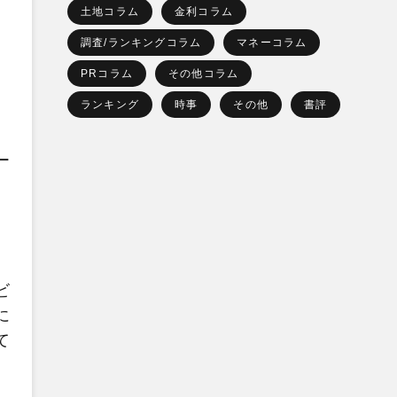
土地コラム
金利コラム
調査/ランキングコラム
マネーコラム
PRコラム
その他コラム
ランキング
時事
その他
書評
ー
ビ
に
て