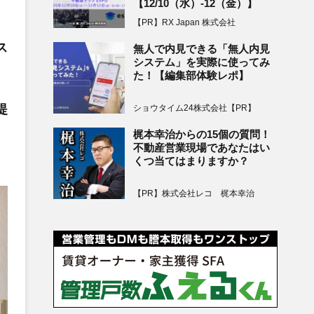
【12/10（水）-12（金）】
【PR】RX Japan 株式会社
ス
無人で内見できる「無人内見
システム」を実際に使ってみ
た！【編集部体験レポ】
提
ショウタイム24株式会社【PR】
梶本幸治からの15個の質問！
不動産営業現場であなたはい
くつ当てはまりますか？
【PR】株式会社レコ 梶本幸治