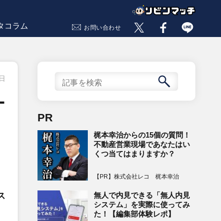
タコラム
お問い合わせ
3日
ー
PR
梶本幸治からの15個の質問！
不動産営業現場であなたはい
くつ当てはまりますか？
【PR】株式会社レコ 梶本幸治
無人で内見できる「無人内見
ス
システム」を実際に使ってみ
た！【編集部体験レポ】