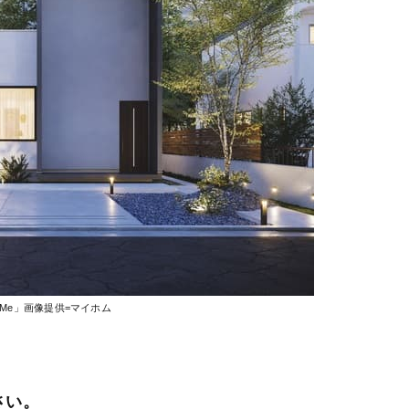
usMe」画像提供=マイホム
さい。