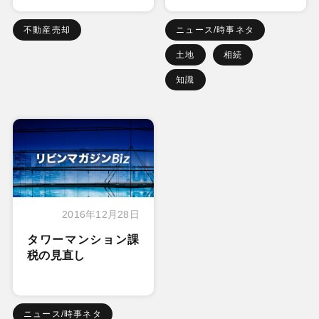
不動産売却
ニュース/時事ネタ
土地
相続
知識
2016年12月28日
タワーマンション課
税の見直し
ニュース/時事ネタ