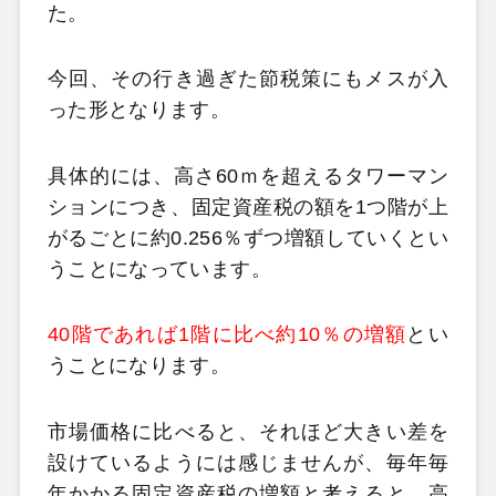
た。
今回、その行き過ぎた節税策にもメスが入
った形となります。
具体的には、高さ
60
ｍを超えるタワーマン
ションにつき、固定資産税の額を
1
つ階が上
がるごとに約
0.256
％ずつ増額していくとい
うことになっています。
40
階であれば
1
階に比べ約
10
％の増額
とい
うことになります。
市場価格に比べると、それほど大きい差を
設けているようには感じませんが、毎年毎
年かかる固定資産税の増額と考えると、高