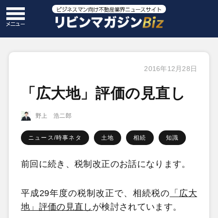
2016年12月28日
「広大地」評価の見直し
野上 浩二郎
ニュース/時事ネタ
土地
相続
知識
前回に続き、税制改正のお話になります。
平成29年度の税制改正で、相続税の
「広大
地」評価の見直し
が検討されています。