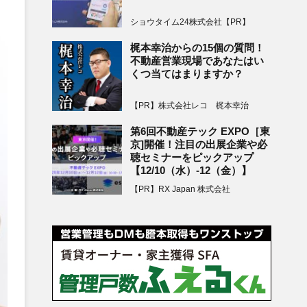
ショウタイム24株式会社【PR】
梶本幸治からの15個の質問！
不動産営業現場であなたはい
くつ当てはまりますか？
【PR】株式会社レコ 梶本幸治
第6回不動産テック EXPO［東
京]開催！注目の出展企業や必
聴セミナーをピックアップ
【12/10（水）-12（金）】
【PR】RX Japan 株式会社