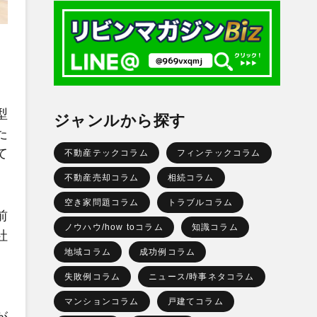
型
ジャンルから探す
た
て
不動産テックコラム
フィンテックコラム
不動産売却コラム
相続コラム
空き家問題コラム
トラブルコラム
前
ノウハウ/how toコラム
知識コラム
社
地域コラム
成功例コラム
。
失敗例コラム
ニュース/時事ネタコラム
マンションコラム
戸建てコラム