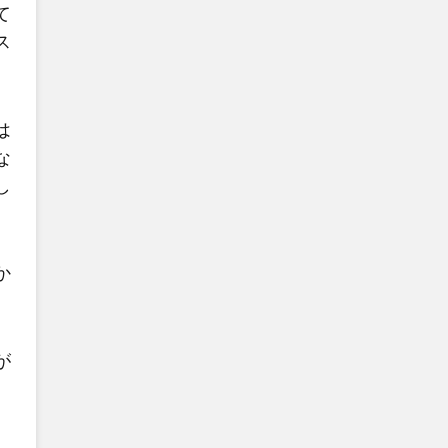
て
ス
は
な
し
か
が
、