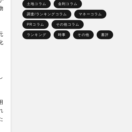
が
土地コラム
金利コラム
物
調査/ランキングコラム
マネーコラム
PRコラム
その他コラム
元
ランキング
時事
その他
書評
化
。
し
用
れ
た