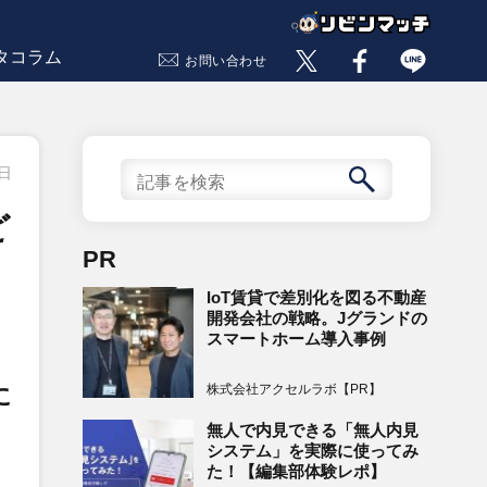
タコラム
お問い合わせ
2日
ど
PR
IoT賃貸で差別化を図る不動産
開発会社の戦略。Jグランドの
スマートホーム導入事例
株式会社アクセルラボ【PR】
に
無人で内見できる「無人内見
システム」を実際に使ってみ
た！【編集部体験レポ】