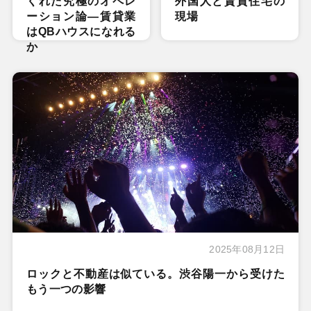
くれた究極のオペレ
外国人と賃貸住宅の
ーション論―賃貸業
現場
はQBハウスになれる
か
2025年08月12日
ロックと不動産は似ている。渋谷陽一から受けた
もう一つの影響