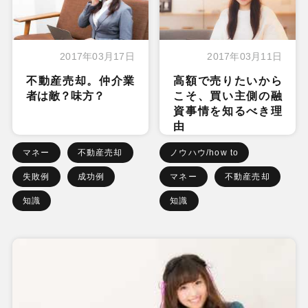
2017年03月17日
2017年03月11日
不動産売却。仲介業
高額で売りたいから
者は敵？味方？
こそ、買い主側の融
資事情を知るべき理
由
マネー
不動産売却
ノウハウ/how to
失敗例
成功例
マネー
不動産売却
知識
知識