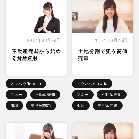
2017年03月29日
2017年03月25日
不動産売却から始め
土地分割で狙う高値
る資産運用
売却
ノウハウ/how to
ノウハウ/how to
マネー
不動産売却
マネー
不動産売却
知識
空き家問題
相続
空き家問題