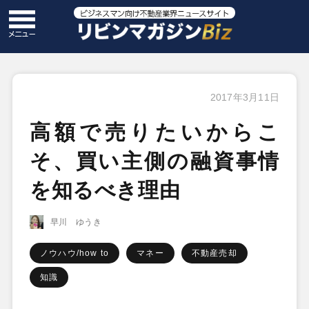
2017年3月11日
高額で売りたいからこ
そ、買い主側の融資事情
を知るべき理由
早川 ゆうき
ノウハウ/how to
マネー
不動産売却
知識