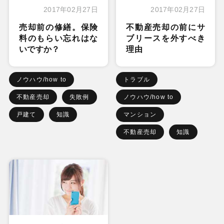
2017年02月27日
2017年02月27日
売却前の修繕。保険
不動産売却の前にサ
料のもらい忘れはな
ブリースを外すべき
いですか？
理由
ノウハウ/how to
トラブル
不動産売却
失敗例
ノウハウ/how to
戸建て
知識
マンション
不動産売却
知識