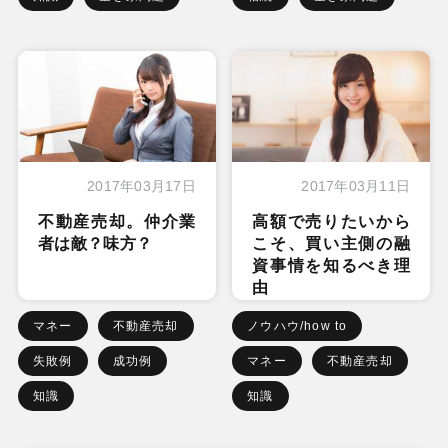
2017年03月17日
2017年03月11日
不動産売却。仲介業
高額で売りたいから
者は敵？味方？
こそ、買い主側の融
資事情を知るべき理
由
マネー
不動産売却
ノウハウ/how to
失敗例
成功例
マネー
不動産売却
知識
知識