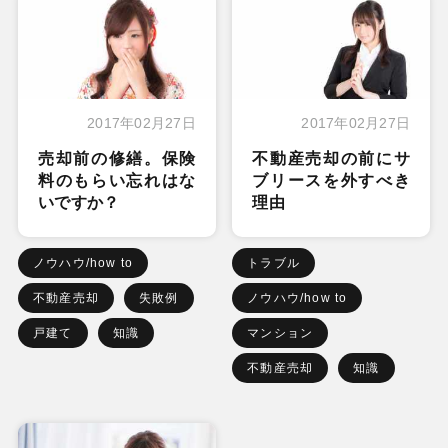
2017年02月27日
2017年02月27日
売却前の修繕。保険
不動産売却の前にサ
料のもらい忘れはな
ブリースを外すべき
いですか？
理由
ノウハウ/how to
トラブル
不動産売却
失敗例
ノウハウ/how to
戸建て
知識
マンション
不動産売却
知識