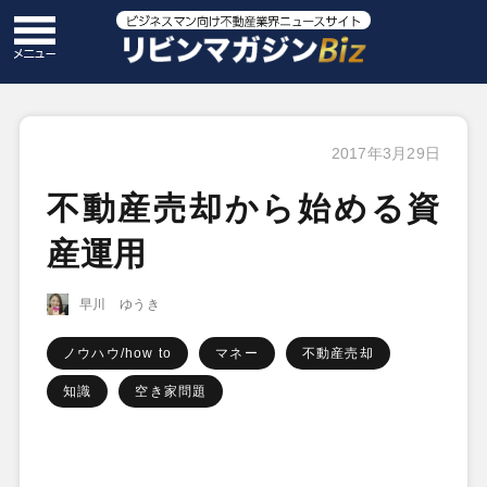
2017年3月29日
不動産売却から始める資
産運用
早川 ゆうき
ノウハウ/how to
マネー
不動産売却
知識
空き家問題