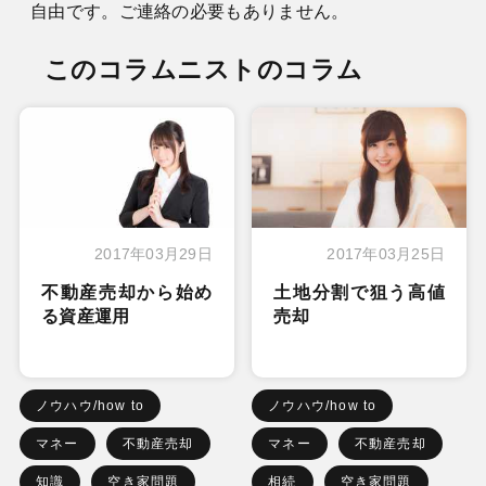
自由です。ご連絡の必要もありません。
このコラムニストのコラム
2017年03月29日
2017年03月25日
不動産売却から始め
土地分割で狙う高値
る資産運用
売却
ノウハウ/how to
ノウハウ/how to
マネー
不動産売却
マネー
不動産売却
知識
空き家問題
相続
空き家問題