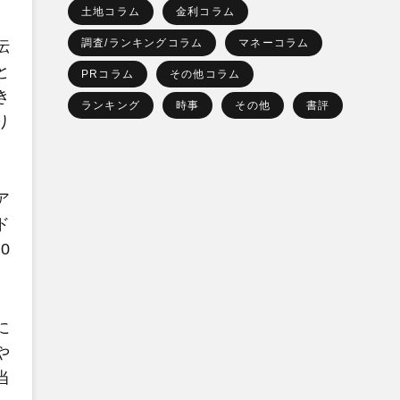
土地コラム
金利コラム
調査/ランキングコラム
マネーコラム
伝
と
PRコラム
その他コラム
き
ランキング
時事
その他
書評
り
ア
ド
0
に
や
当