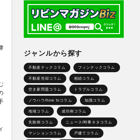
津
ジャンルから探す
。
不動産テックコラム
フィンテックコラム
不動産売却コラム
相続コラム
む
空き家問題コラム
トラブルコラム
の
ノウハウ/how toコラム
知識コラム
手
地域コラム
成功例コラム
失敗例コラム
ニュース/時事ネタコラム
ィ
マンションコラム
戸建てコラム