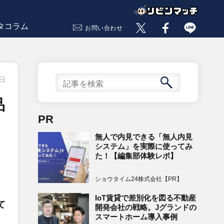
タコラム
お問い合わせ
1日
品
PR
無人で内見できる「無人内見
システム」を実際に使ってみ
た！【編集部体験レポ】
ショウタイム24株式会社【PR】
IoT賃貸で差別化を図る不動産
て
開発会社の戦略。Jグランドの
スマートホーム導入事例