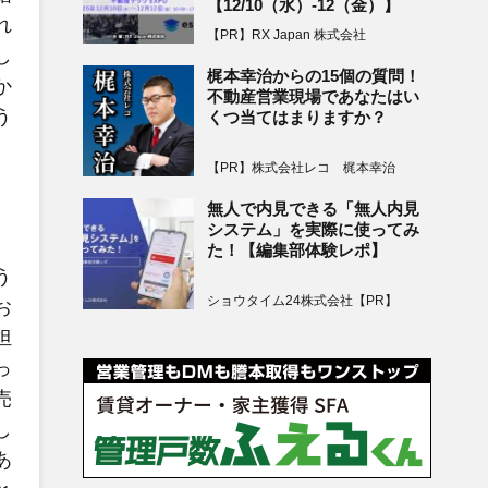
【12/10（水）-12（金）】
れ
【PR】RX Japan 株式会社
し
梶本幸治からの15個の質問！
か
不動産営業現場であなたはい
う
くつ当てはまりますか？
。
【PR】株式会社レコ 梶本幸治
無人で内見できる「無人内見
システム」を実際に使ってみ
た！【編集部体験レポ】
う
ショウタイム24株式会社【PR】
お
担
っ
売
し
あ