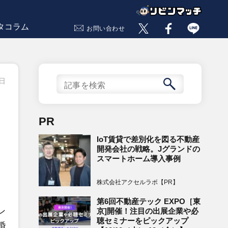
タコラム
お問い合わせ
7日
PR
IoT賃貸で差別化を図る不動産
開発会社の戦略。Jグランドの
スマートホーム導入事例
株式会社アクセルラボ【PR】
第6回不動産テック EXPO［東
ン
京]開催！注目の出展企業や必
聴セミナーをピックアップ
婚