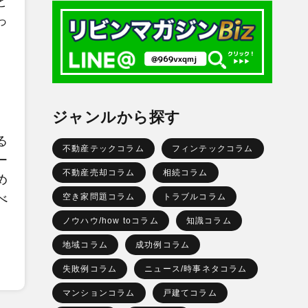
と
っ
ジャンルから探す
。
る
不動産テックコラム
フィンテックコラム
ー
不動産売却コラム
相続コラム
め
べ
空き家問題コラム
トラブルコラム
ノウハウ/how toコラム
知識コラム
地域コラム
成功例コラム
失敗例コラム
ニュース/時事ネタコラム
マンションコラム
戸建てコラム