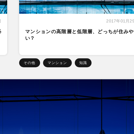
日
2017年01月2
必
マンションの高階層と低階層、どっちが住みや
い？
その他
マンション
知識