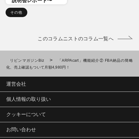
説明会レポート〜
その他
このコラムニストのコラム一覧へ
>
リビンマガジンBiz
「ARPAcart」機能紹介② FBA納品の簡略
化、売上確認もついて月額4,980円！
運営会社
個人情報の取り扱い
クッキーについて
お問い合わせ