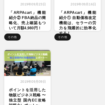
2019年09月23日
2019年09月16日
「ARPAcart」機能
「ARPAcart」機能
紹介② FBA納品の簡
紹介① 自動価格改定
略化、売上確認もつ
機能は、セラーの労
いて月額4,980円！
力を飛躍的に効率化
する！
その他
その他
2019年09月09日
ポイントを活用した
物販ビジネス戦略 〜
独立型 国内EC攻略