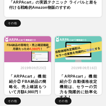
「ARPAcart」の実践テクニック ライバルと差を
付ける戦略的Amazon物販のすすめ
その他
2019年09月23日
2019年09月16日
「ARPAcart」機能
「ARPAcart」機能
紹介② FBA納品の簡
紹介① 自動価格改定
略化、売上確認もつ
機能は、セラーの労
いて月額4,980円！
力を飛躍的に効率化
する！
その他
その他