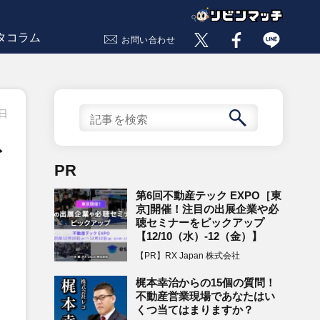
タコラム
お問い合わせ
9日
ト
PR
第6回不動産テック EXPO［東
京]開催！注目の出展企業や必
聴セミナーをピックアップ
【12/10（水）-12（金）】
【PR】RX Japan 株式会社
梶本幸治からの15個の質問！
不動産営業現場であなたはい
くつ当てはまりますか？