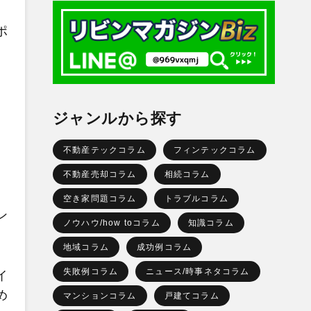
ポ
ジャンルから探す
不動産テックコラム
フィンテックコラム
不動産売却コラム
相続コラム
空き家問題コラム
トラブルコラム
ン
ノウハウ/how toコラム
知識コラム
地域コラム
成功例コラム
失敗例コラム
ニュース/時事ネタコラム
イ
め
マンションコラム
戸建てコラム