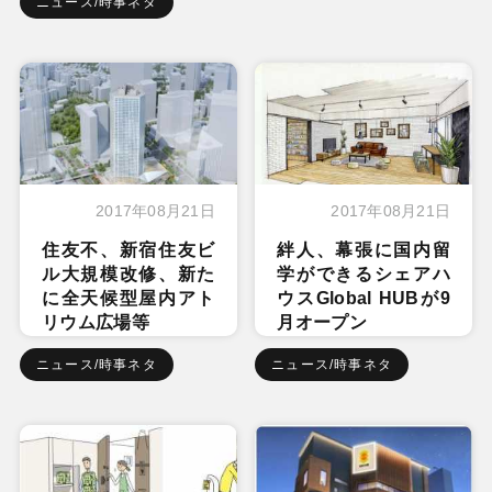
ニュース/時事ネタ
2017年08月21日
2017年08月21日
住友不、新宿住友ビ
絆人、幕張に国内留
ル大規模改修、新た
学ができるシェアハ
に全天候型屋内アト
ウスGlobal HUBが9
リウム広場等
月オープン
ニュース/時事ネタ
ニュース/時事ネタ