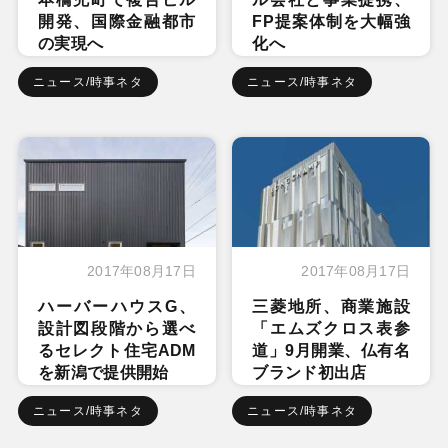
開発、国際金融都市
FP提案体制を大幅強
の実現へ
化へ
ニュース/時事ネタ
ニュース/時事ネタ
2017年08月17日
2017年08月17日
ハーバーハウスG、
三菱地所、商業施設
設計図段階から選べ
「エムズクロス表参
るセレクト住宅ADM
道」9月開業、仏有名
を新潟で提供開始
ブランド初出店
ニュース/時事ネタ
ニュース/時事ネタ