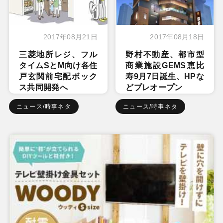
2017年08月21日
2017年08月18日
三菱地所レジ、フル
野村不動産、都市型
タイムSとM向け各住
商業施設GEMS恵比
戸玄関前宅配ボック
寿9月7日誕生、HPな
ス共同開発へ
どプレオープン
ニュース/時事ネタ
ニュース/時事ネタ