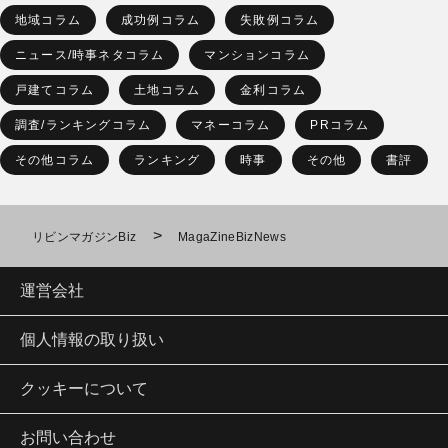
地域コラム
成功例コラム
失敗例コラム
ニュース/時事ネタコラム
マンションコラム
戸建てコラム
土地コラム
金利コラム
調査/ランキングコラム
マネーコラム
PRコラム
その他コラム
ランキング
時事
その他
書評
>
リビンマガジンBiz
MagaZineBizNews
運営会社
個人情報の取り扱い
クッキーについて
お問い合わせ