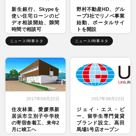
新生銀行、Skypeを
野村不動産HD、グル
使い住宅ローンのビ
ープ3社でリノベ事業
デオ相談開始、隙間
始動、ポータルサイ
時間で相談可
トを開設
ニュース/時事ネタ
ニュース/時事ネタ
2017年08月22日
2017年08月22日
住友林業、愛媛県新
ジェイ・エス・ビ
居浜市立別子中学校
ー、留学生専門賃貸
の寄宿舎着工、来年2
ブランド設立、高田
月に竣工へ
馬場1号店オープン